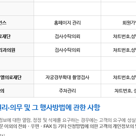
인스
홈페이지 관리
회원가
료재단
검사수탁의뢰
챠트번호,성
리과의원
검사수탁의뢰
챠트번호,성
티엘의료재단
자궁경부확대 촬영검사
챠트번호,성
의
주차관리
챠트번호, 
리·의무 및 그 행사방법에 관한 사항
정보에 대한 열람, 정정 및 삭제를 요구하는 경우에는 고객의 요구에 성
문 이외의 전화ㆍ우편ㆍFAX 등 기타 신청방법에 의한 고객의 개인정보의 열