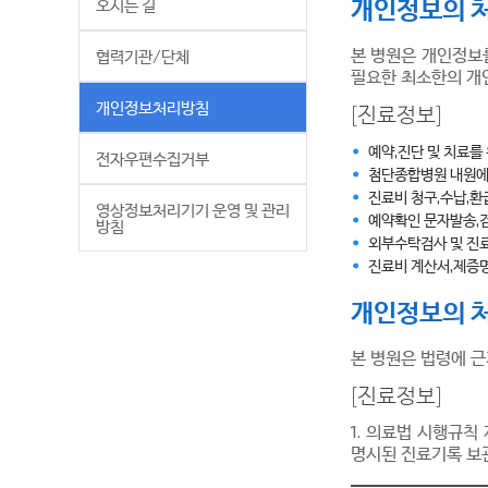
개인정보의 
오시는 길
본 병원은 개인정보
협력기관/단체
필요한 최소한의 개
개인정보처리방침
[진료정보]
예약,진단 및 치료를
전자우편수집거부
첨단종합병원 내원에
진료비 청구,수납,환
영상정보처리기기 운영 및 관리
예약확인 문자발송,
방침
외부수탁검사 및 진
진료비 계산서,제증명
개인정보의 처
본 병원은 법령에 
[진료정보]
1. 의료법 시행규칙
명시된 진료기록 보