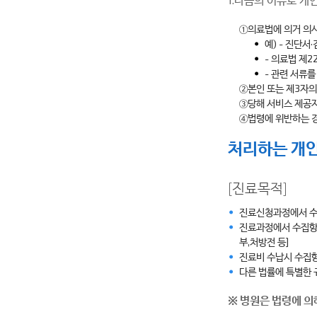
①의료법에 의거 의
예) - 진단
- 의료법 제
- 관련 서류를
②본인 또는 제3자의
③당해 서비스 제공자
④법령에 위반하는 
처리하는 개
[진료목적]
진료신청과정에서 수
진료과정에서 수집항목
부,처방전 등]
진료비 수납시 수집항
다른 법률에 특별한 
※ 병원은 법령에 