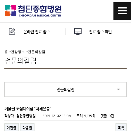
온라인 진료 접수
진료 접수 확인
홈
>
건강정보 >
전문의칼럼
전문의칼럼
전문의칼럼
겨울철 조심해야할 "저체온증"
작성자
첨단종합병원
2015-12-02 12:04
조회
5,175회
댓글
0건
이전글
다음글
목록