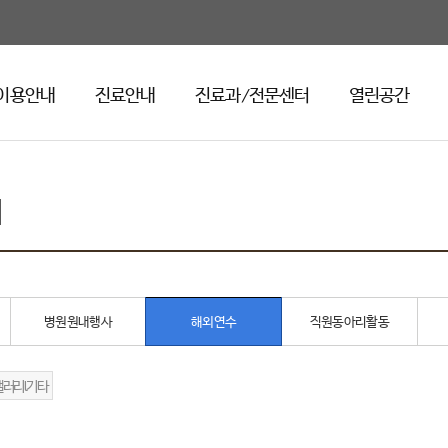
이용안내
진료안내
진료과/전문센터
열린공간
리
병원원내행사
해외연수
직원동아리활동
갤러리l기타