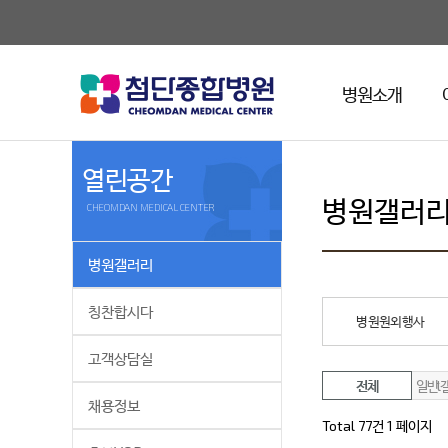
병원소개
열린공간
병원갤러
CHEOMDAN MEDICAL CENTER
병원갤러리
칭찬합시다
병원원외행사
고객상담실
전체
일반l
채용정보
Total 77건
1 페이지