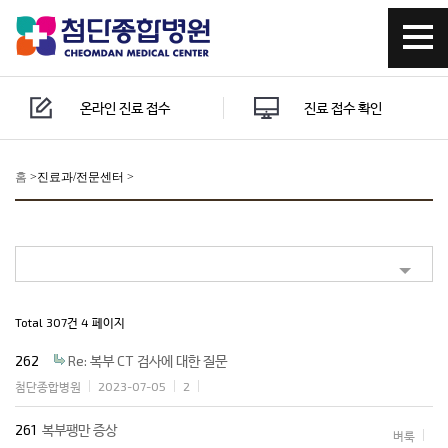
온라인 진료 접수
진료 접수 확인
홈
>
진료과/전문센터 >
Total 307건
4 페이지
262
Re: 복부 CT 검사에 대한 질문
첨단종합병원
2023-07-05
2
261
복부팽만 증상
벼룩