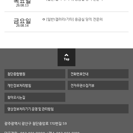
목요일
26.08.13
ㅇ
[일반l갤러리l기타] 응급실 당직 전문의
금요일
26.08.14
첨단종합병원
전화번호안내
개인정보처리방침
전자우편수집거부
찾아오시는길
영상정보처리기기 운영 및 관리방침
광주광역시 광산구 첨단중앙로 170번길 59
대표전화 : 062-601-8000 / 팩스 062-601-8199