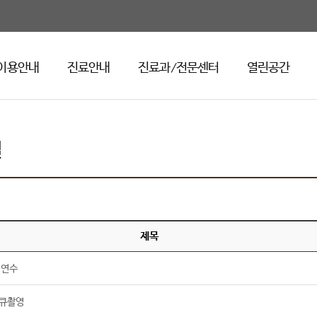
이용안내
진료안내
진료과/전문센터
열린공간
실
제목
럽연수
 다큐촬영