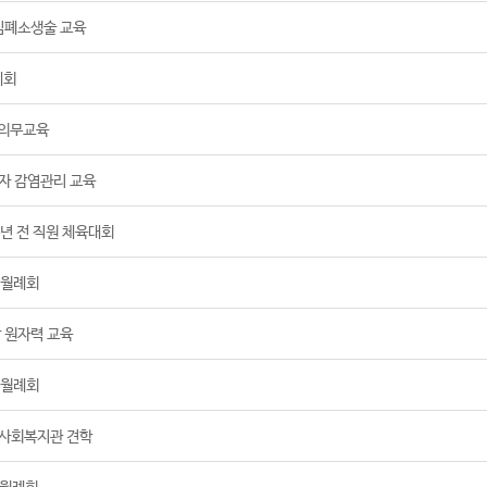
심폐소생술 교육
례회
정의무교육
자 감염관리 교육
년 전 직원 체육대회
 월례회
 원자력 교육
 월례회
사회복지관 견학
 월례회