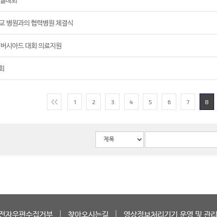
교 병원과의 협력병원 체결식
니버시아드 대회 의료지원
회
1
2
3
4
5
6
7
8
전자우편수집거부
찾아오시는길
영상정보처리기기 운영 및 관