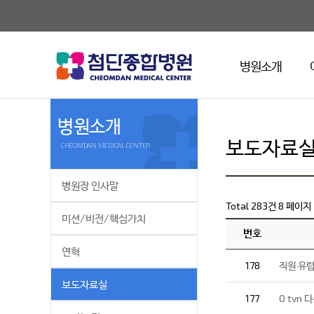
병원소개
병원소개
보도자료
CHEOMDAN MEDICAL CENTER
병원장 인사말
Total 283건
8 페이지
미션/비전/핵심가치
번호
연혁
178
직원 유
보도자료실
177
O tvn