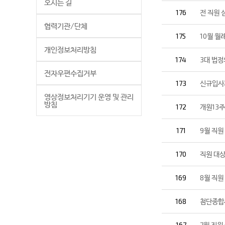
오시는 길
176
전 직원 
협력기관/단체
175
10월 월
개인정보처리방침
174
3대 법
전자우편수집거부
173
신규입사
영상정보처리기기 운영 및 관리
방침
172
개원13주
171
9월 직원
170
직원 대상
169
8월 직원
168
첨단종합
167
7월 직원