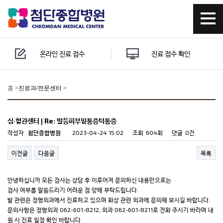
온라인 진료 접수
진료 접수 확인
홈
>
진료과/전문센터 >
심·혈관센터 | Re: 발등피부밑통증턱통증
작성자
첨단종합병원
2023-04-24 15:02
조회
604회
댓글
0건
이전글
다음글
목록
안녕하십니까 모든 검사는 상담 후 이루어져 문의하신 내용만으로는
검사 여부를 말씀드리기 어려운 점 양해 부탁드립니다.
발 관련은 정형외과에서 진료하고 있으며 화상 관련 외과에 문의해 보시길 바랍니다.
문의사항은 정형외과 062-601-8212, 외과 062-601-8211로 전화 주시기 바라며 내
원 시 진료 일정 확인 바랍니다.