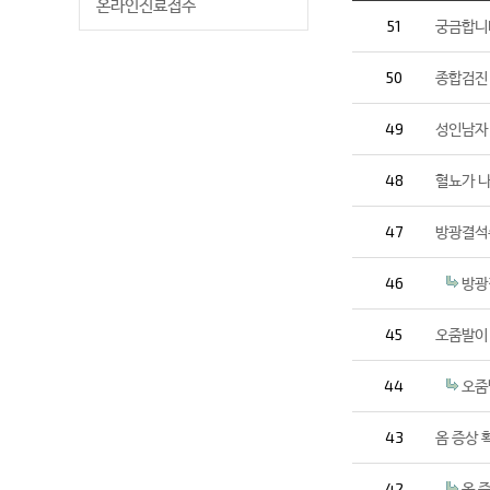
온라인진료접수
51
궁금합니
50
종합검진 
49
성인남자 
48
혈뇨가 
47
방광결석
46
방광
45
오줌발이
44
오줌
43
옴 증상 
42
옴 