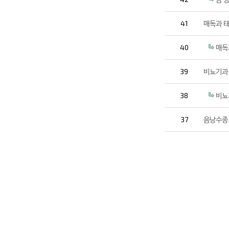
41
매독과 
40
매독
39
비뇨기과
38
비뇨
37
음낭수종