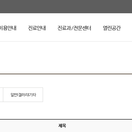
이용안내
진료안내
진료과/전문센터
열린공간
일반l갤러리l기타
제목