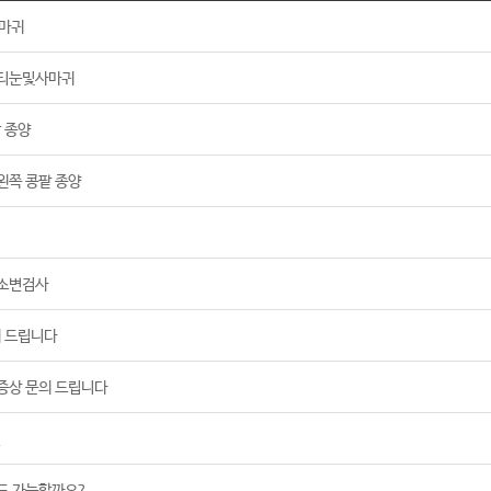
마귀
: 티눈및사마귀
 종양
 왼쪽 콩팥 종양
: 소변검사
의 드립니다
: 증상 문의 드립니다
열
도 가능할까요?