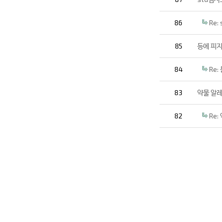
86
Re
85
등에 피지
84
Re
83
약물 알
82
Re