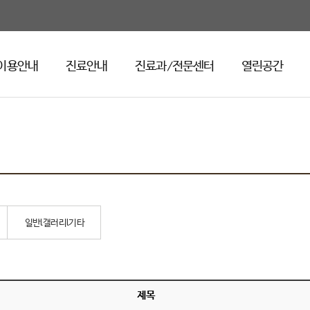
이용안내
진료안내
진료과/전문센터
열린공간
일반l갤러리l기타
제목